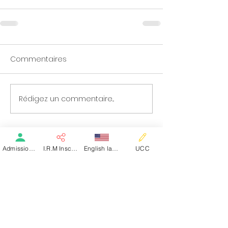
Commentaires
Rédigez un commentaire...
A PROPOS DE NOUS
Admission patient SMR
I.R.M Inscription
English language
UCC
Pôle Santé NEV
Notre Histoire
Nos établissements
Notre équipe Médicale et paramédicale
Notre équipe administrative
Nos offres d'emplois
VOUS ÊTES PATIENT