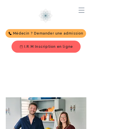
Médecin ? Demander une admission
I.R.M Inscription en ligne
Ergothérapeut
e