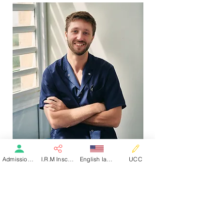
Admission patient SMR
I.R.M Inscription
English language
UCC
Quentin THÉOBALD
I
Ergothérapeute