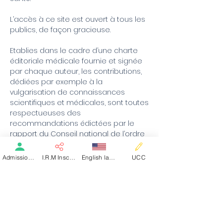
L’accès à ce site est ouvert à tous les
publics, de façon gracieuse.
Etablies dans le cadre d’une charte
éditoriale médicale fournie et signée
par chaque auteur, les contributions,
dédiées par exemple à la
vulgarisation de connaissances
scientifiques et médicales, sont toutes
respectueuses des
recommandations édictées par le
rapport du Conseil national de l’ordre
des médecins du 22 mai 2008 sur la
déontologie médicale sur le
Admission patient SMR
I.R.M Inscription
English language
UCC
websanté :
Autorité
. Le contenu éditorial du site
participe à une activité de
vulgarisation de connaissances
scientifiques et médicales. Cette