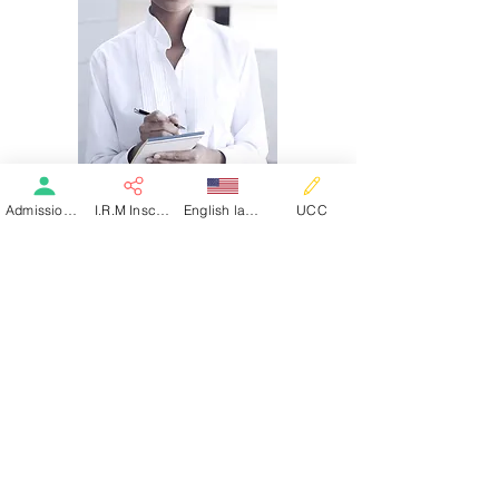
Admission patient SMR
I.R.M Inscription
English language
UCC
Interview
Yettin Banmeyer au micro de RCI
pour explique la semaine du goût et
les évènements organisés sur les
sites de la clinique
Voir l'article