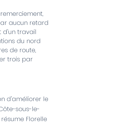
e remerciement,
 car aucun retard
 d'un travail
lations du nord
res de route,
er trois par
n d'améliorer le
 Côte-sous-le-
 résume Florelle