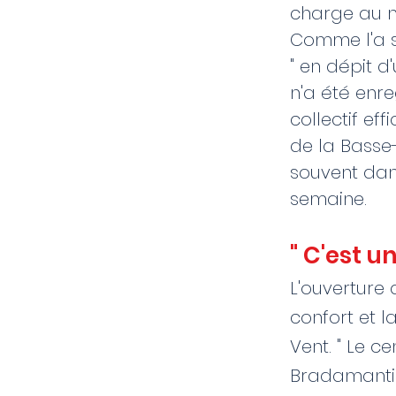
charge au n
Comme l'a s
" en dépit d
n'a été enre
collectif ef
de la Basse-
souvent dans
semaine.
" C'est u
L'ouverture 
confort et l
Vent. " Le c
Bradamantis