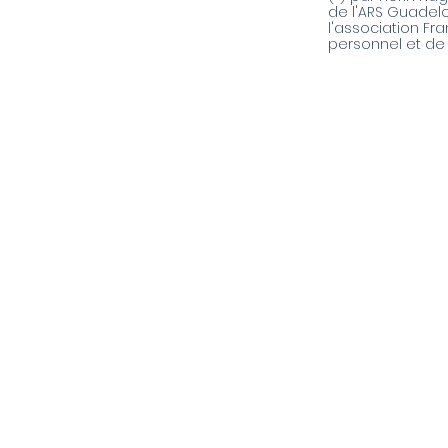
de l'ARS Guadelo
l'association Fr
personnel et de q
A PROPOS DE NOUS
V
Pôle Santé NEV
An
Notre Histoire
Le
Nos établissements
I.R
Notre équipe Médicale et
Di
paramédicale
So
Notre équipe administrative
Ho
Nos offres d'emplois
Hô
Ed