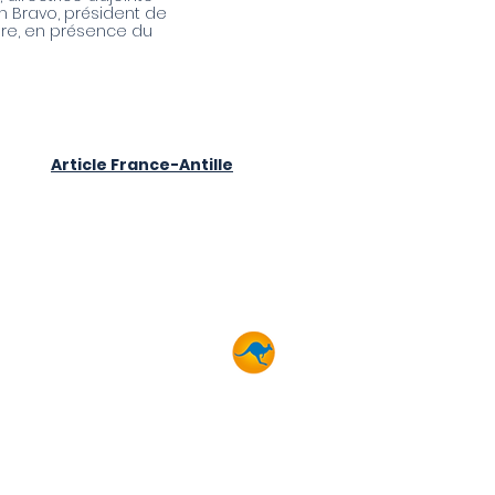
in Bravo, président de
ire, en présence du
Article France-Antille
NOS MÉTIERS
BLUEKANGO
Diététicien
Ergothérapeute
Kinésithérapeute
Professeur Activité Physique
Adaptée
Agent des Service Hospitaliers