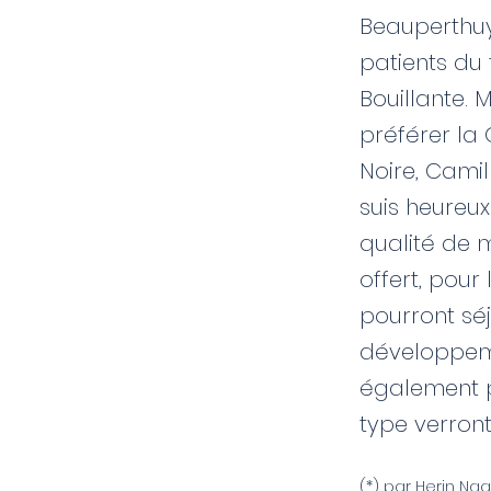
Beauperthuy,
patients du 
Bouillante.
préférer la 
Noire, Camil
suis heureux
qualité de m
offert, pou
pourront séj
développeme
également p
type verront 
(*) par Herin Nag