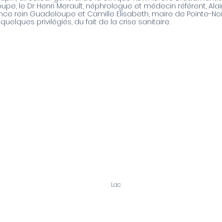
upe, le Dr Henri Merault, néphrologue et médecin référent, Ala
ance rein Guadeloupe et Camille Elisabeth, maire de Pointe-No
uelques privilégiés, du fait de la crise sanitaire.
OUS ÊTES PATIENT
VOUS ÊTES MÉDECIN
Demander une admission
nuaire
La clinique de Basse-Terre
s documents à fournir
La clinique de Saint-Claude
.M
La clinique de Pointe-Noire
alyse
Lac
ins de suite SSR
spitalisation complète
pital de jour
ucation thérapeutique