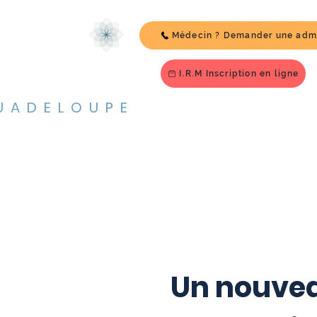
Médecin ? Demander une adm
I.R.M Inscription en ligne
UADELOUPE
E SANTÉ NEV
INTE-NOIRE
Un nouvea