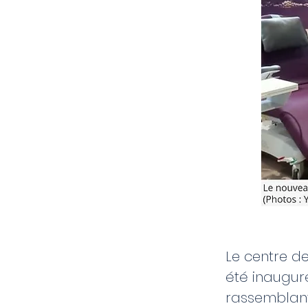
Le centre d
été inauguré
rassemblant 