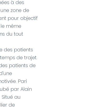
inées à des
t une zone de
nt pour objectif
as le même
ins du tout
e des patients
temps de trajet.
 des patients de
 d'une
tivée. Pari
doubé par Alain
 Situé au
lier de