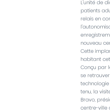
L'unité de d
patients adu
relais en c
l'autonomisa
enregistreme
nouveau cen
Cette implan
habitant cet
Conçu par le
se retrouver
technologie
tenu, la vis
Bravo, prési
centre-ville