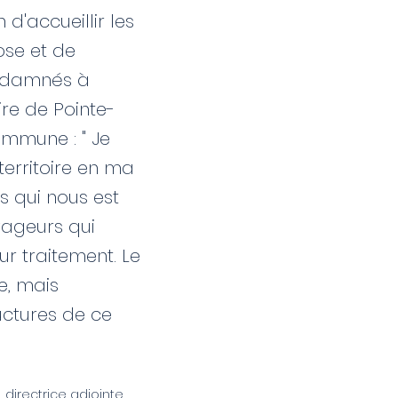
d'accueillir les
ose et de
ondamnés à
ire de Pointe-
ommune : " Je
territoire en ma
s qui nous est
yageurs qui
ur traitement. Le
e, mais
uctures de ce
, directrice adjointe