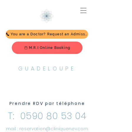
You are a Doctor? Request an Admission
M.R.I Online Booking
GUADELOUPE
ADMISSION
Prendre RDV par téléphone
T:
0590 80 53 04
mail :
reservation@cliniquenev.com