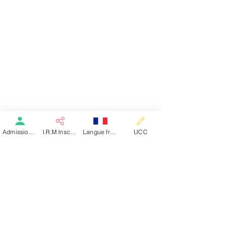
Admission patient SMR
I.R.M Inscription
Langue française
UCC