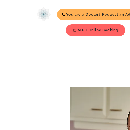
You are a Doctor? Request an A
M.R.I Online Booking
Diététique