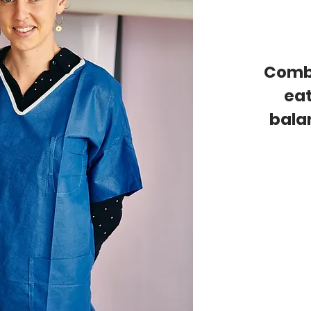
Combi
eat
bala