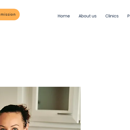
dmission
Home
About us
Clinics
P