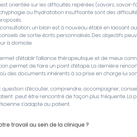
est orientée sur les difficultés repérées (savoirs, savoir-fa
tachyphagie ou l’hydratation insuffisante sont des difficul
proposés.
e consultation, un bilan est à nouveau établi en laissant a
eils de sortie écrits personnalisés. Des objectifs peuve
ur à domicile.
met d’établir l’alliance thérapeutique et de mieux connaî
ion permet de faire un point d’étape. La dernière rencon
t où des documents inhérents à sa prise en charge lui sont
est question d’écouter, comprendre, accompagner, conseill
patient peut être rencontré de façon plus fréquente. La 
éticienne s’adapte au patient.
re travail au sein de la clinique ?