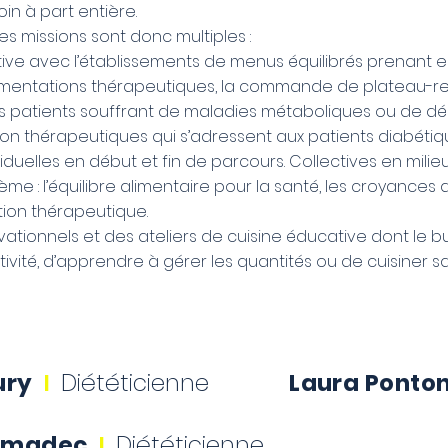
oin à part entière.
 les missions sont donc multiples :
ctive avec l’établissements de menus équilibrés prenant
 alimentations thérapeutiques, la commande de plateau-r
s patients souffrant de maladies métaboliques ou de dé
on thérapeutiques qui s’adressent aux patients diabéti
iduelles en début et fin de parcours. Collectives en mil
ème : l’équilibre alimentaire pour la santé, les croyances 
tion thérapeutique.
vationnels et des ateliers de cuisine éducative dont le bu
ivité, d’apprendre à gérer les quantités ou de cuisiner 
ury
I
Diététicienne
Laura Ponto
ermadec
I
Diététicienne