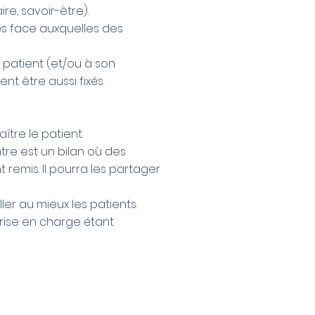
ire, savoir-être).
tés face auxquelles des
u patient (et/ou à son
nt être aussi fixés
tre le patient.
tre est un bilan où des
 remis. Il pourra les partager
er au mieux les patients.
prise en charge étant