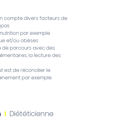
 en compte divers facteurs de
epas
nutrition par exemple
que et/ou obèses
ieu de parcours avec des
alimentaires, la lecture des
t est de réconcilier le
sainement par exemple.
n
I
Diététicienne