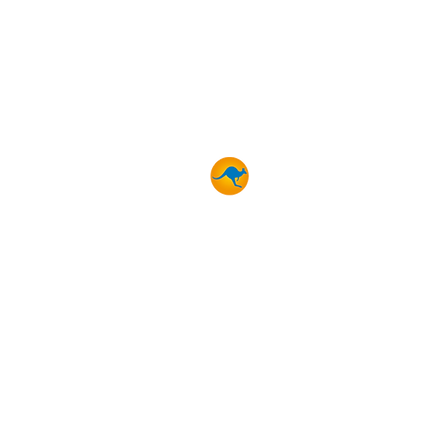
OUR SPECIALITIES
BLUEKANGO
Clinical Dietitian
Occupational Therapist
Physiotherapist
Adaptive Physical Activity
Hospital Service Aide
atement