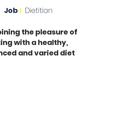
Job
I
Dietitian
ning the pleasure of
ing with a healthy,
nced and varied diet