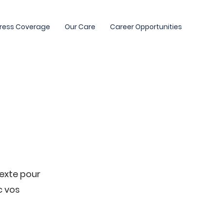
ress Coverage
Our Care
Career Opportunities
texte pour
c vos