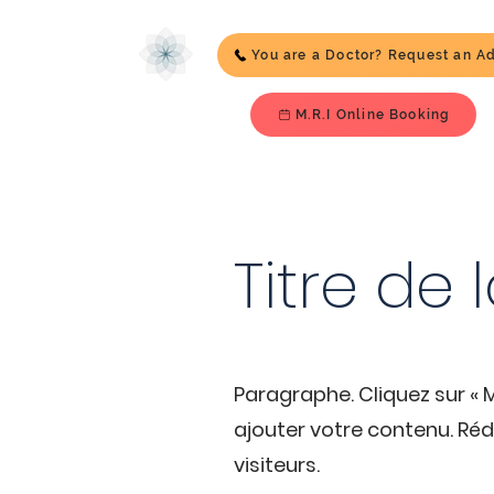
You are a Doctor? Request an A
M.R.I Online Booking
Titre de
Paragraphe. Cliquez sur « M
ajouter votre contenu. Ré
visiteurs.