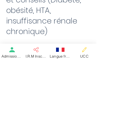
obésité, HTA,
insuffisance rénale
chronique)
Admission patient SMR
I.R.M Inscription
Langue française
UCC