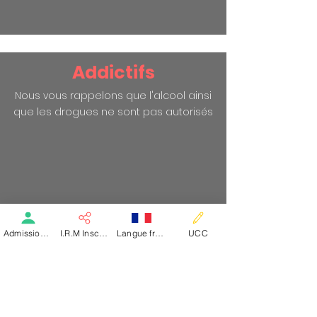
Addictifs
Nous vous rappelons que l'alcool ainsi
que les drogues ne sont pas autorisés
Admission patient SMR
I.R.M Inscription
Langue française
UCC
ABOUT US
Pôle Santé NEV
Our History
Our Clinics
Our Medical