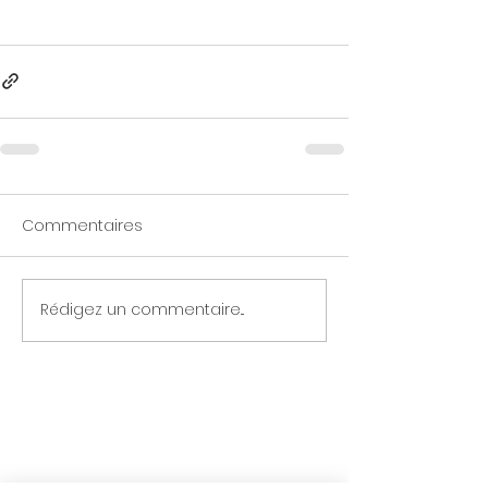
Commentaires
Rédigez un commentaire...
A PROPOS DE NOUS
Pôle Santé NEV
Notre Histoire
Nos établissements