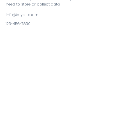
need to store or collect data.
info@mysite.com
123-456-7890
A PROPOS DE NOUS
Pôle Santé NEV
Notre Histoire
Nos établissements
Notre équipe Médicale et paramédicale
Notre équipe administrative
Nos offres d'emplois
VOUS ÊTES PATIENT
Annuaire
Les documents à fournir
I.R.M
Dialyse