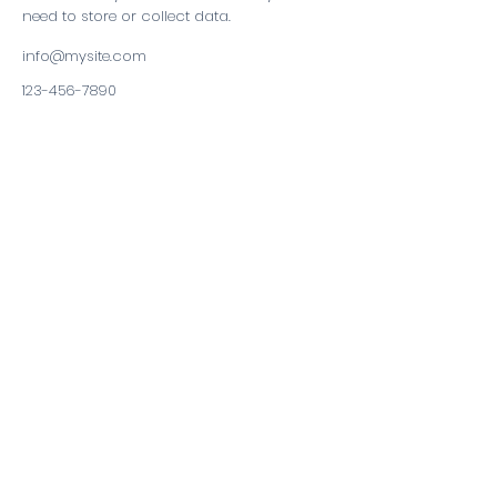
need to store or collect data.
info@mysite.com
123-456-7890
A PROPOS DE NOUS
Pôle Santé NEV
Notre Histoire
Nos établissements
Notre équipe Médicale et paramédicale
Notre équipe administrative
Nos offres d'emplois
VOUS ÊTES PATIENT
Annuaire
Les documents à fournir
I.R.M
Dialyse