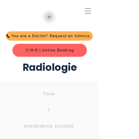
You are a Doctor? Request an Admission
M.R.I Online Booking
Radiologie
Tous
I
Assistance sociale