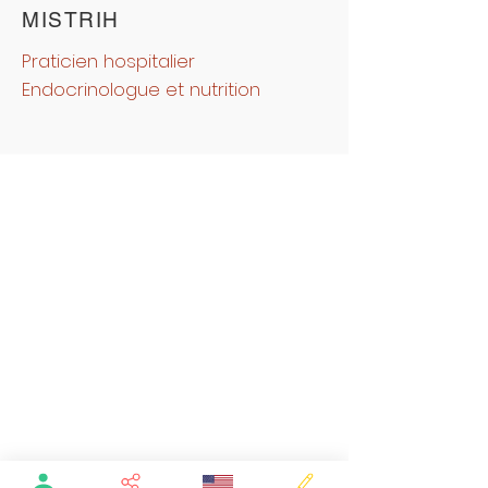
MISTRIH
Praticien hospitalier
Endocrinologue et nutrition
A PROPOS DE NOUS
Pôle Santé NEV
Notre Histoire
Nos établissements
Notre équipe Médicale et paramédicale
Notre équipe administrative
Nos offres d'emplois
VOUS ÊTES PATIENT
Annuaire
Les documents à fournir
I.R.M
Dialyse
Soins de suite SSR