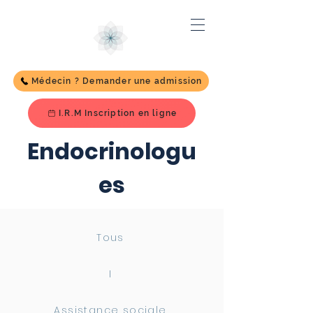
Médecin ? Demander une admission
I.R.M Inscription en ligne
Endocrinologu
es
Tous
I
Assistance sociale