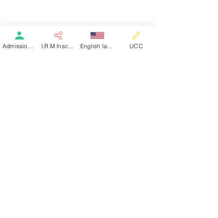
Annuaire
Les documents à fournir
I.R.M
Dialyse
Admission patient SMR
I.R.M Inscription
English language
UCC
Soins de suite SSR
Hospitalisation complète
Hôpital de jour
Education thérapeutique
Livret d'accueil
Livret de la dialyse
VOUS ÊTES MÉDECIN
Demander une admission
La clinique de Basse-Terre
La clinique de Saint-Claude
La clinique de Pointe-Noire
Lac
NOS MÉTIERS
Diététicien
Ergothérapeute
Kinésithérapeute