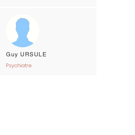
Guy URSULE
Psychiatre
A PROPOS DE NOUS
Pôle Santé NEV
Notre Histoire
Nos établissements
Notre équipe Médicale et paramédicale
Notre équipe administrative
Nos offres d'emplois
VOUS ÊTES PATIENT