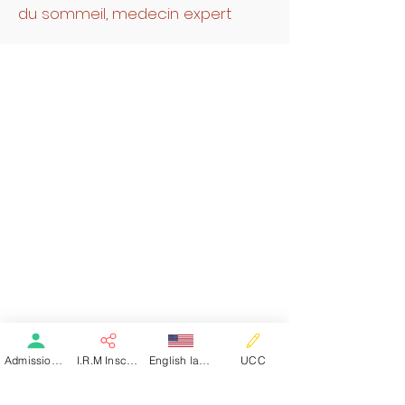
du sommeil, medecin expert
A PROPOS DE NOUS
Pôle Santé NEV
Notre Histoire
Nos établissements
Notre équipe Médicale et paramédicale
Notre équipe administrative
Nos offres d'emplois
VOUS ÊTES PATIENT
Annuaire
Les documents à fournir
I.R.M
Dialyse
Soins de suite SSR
Hospitalisation complète
Hôpital de jour
Admission patient SMR
I.R.M Inscription
English language
UCC
Education thérapeutique
Livret d'accueil